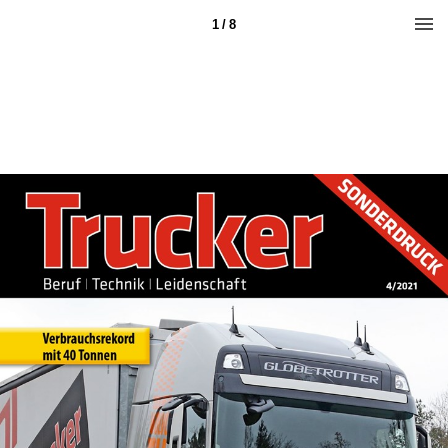
1 / 8